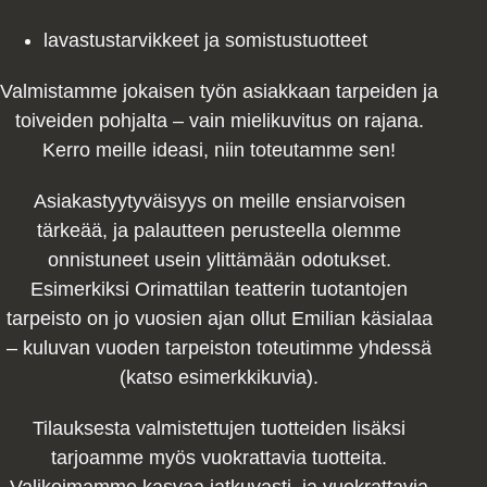
lavastustarvikkeet ja somistustuotteet
Valmistamme jokaisen työn asiakkaan tarpeiden ja
toiveiden pohjalta – vain mielikuvitus on rajana.
Kerro meille ideasi, niin toteutamme sen!
Asiakastyytyväisyys on meille ensiarvoisen
tärkeää, ja palautteen perusteella olemme
onnistuneet usein ylittämään odotukset.
Esimerkiksi Orimattilan teatterin tuotantojen
tarpeisto on jo vuosien ajan ollut Emilian käsialaa
– kuluvan vuoden tarpeiston toteutimme yhdessä
(katso esimerkkikuvia).
Tilauksesta valmistettujen tuotteiden lisäksi
tarjoamme myös vuokrattavia tuotteita.
Valikoimamme kasvaa jatkuvasti, ja vuokrattavia