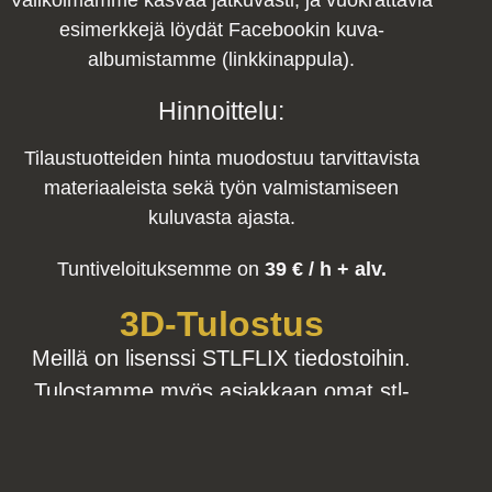
esimerkkejä löydät Facebookin kuva-
albumistamme (linkkinappula).
Hinnoittelu:
Tilaustuotteiden hinta muodostuu tarvittavista
materiaaleista sekä työn valmistamiseen
kuluvasta ajasta.
Tuntiveloituksemme on
39 € / h + alv.
3D-Tulostus
Meillä on lisenssi STLFLIX tiedostoihin.
Tulostamme myös asiakkaan omat stl-
tiedostostot
Asut
Valmistamme, huollamme ja korjaamme